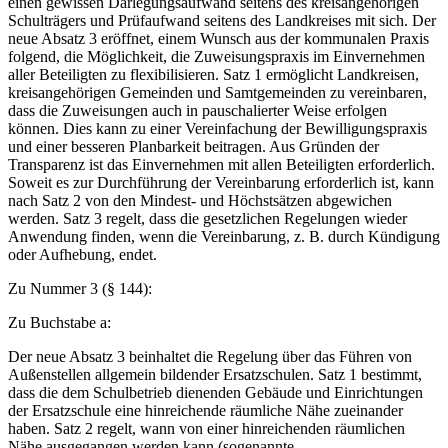
einen gewissen Darlegungsaufwand seitens des kreisangehörigen
Schulträgers und Prüfaufwand seitens des Landkreises mit sich. Der
neue Absatz 3 eröffnet, einem Wunsch aus der kommunalen Praxis
folgend, die Möglichkeit, die Zuweisungspraxis im Einvernehmen
aller Beteiligten zu flexibilisieren. Satz 1 ermöglicht Landkreisen,
kreisangehörigen Gemeinden und Samtgemeinden zu vereinbaren,
dass die Zuweisungen auch in pauschalierter Weise erfolgen
können. Dies kann zu einer Vereinfachung der Bewilligungspraxis
und einer besseren Planbarkeit beitragen. Aus Gründen der
Transparenz ist das Einvernehmen mit allen Beteiligten erforderlich.
Soweit es zur Durchführung der Vereinbarung erforderlich ist, kann
nach Satz 2 von den Mindest- und Höchstsätzen abgewichen
werden. Satz 3 regelt, dass die gesetzlichen Regelungen wieder
Anwendung finden, wenn die Vereinbarung, z. B. durch Kündigung
oder Aufhebung, endet.
Zu Nummer 3 (§ 144):
Zu Buchstabe a:
Der neue Absatz 3 beinhaltet die Regelung über das Führen von
Außenstellen allgemein bildender Ersatzschulen. Satz 1 bestimmt,
dass die dem Schulbetrieb dienenden Gebäude und Einrichtungen
der Ersatzschule eine hinreichende räumliche Nähe zueinander
haben. Satz 2 regelt, wann von einer hinreichenden räumlichen
Nähe ausgegangen werden kann (sogenannte