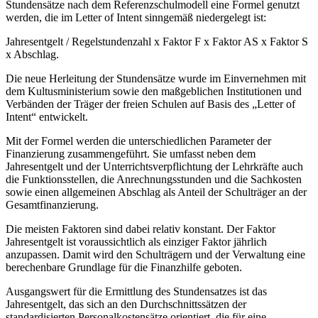
Stundensätze nach dem Referenzschulmodell eine Formel genutzt
werden, die im Letter of Intent sinngemäß niedergelegt ist:
Jahresentgelt / Regelstundenzahl x Faktor F x Faktor AS x Faktor S
x Abschlag.
Die neue Herleitung der Stundensätze wurde im Einvernehmen mit
dem Kultusministerium sowie den maßgeblichen Institutionen und
Verbänden der Träger der freien Schulen auf Basis des „Letter of
Intent“ entwickelt.
Mit der Formel werden die unterschiedlichen Parameter der
Finanzierung zusammengeführt. Sie umfasst neben dem
Jahresentgelt und der Unterrichtsverpflichtung der Lehrkräfte auch
die Funktionsstellen, die Anrechnungsstunden und die Sachkosten
sowie einen allgemeinen Abschlag als Anteil der Schulträger an der
Gesamtfinanzierung.
Die meisten Faktoren sind dabei relativ konstant. Der Faktor
Jahresentgelt ist voraussichtlich als einziger Faktor jährlich
anzupassen. Damit wird den Schulträgern und der Verwaltung eine
berechenbare Grundlage für die Finanzhilfe geboten.
Ausgangswert für die Ermittlung des Stundensatzes ist das
Jahresentgelt, das sich an den Durchschnittssätzen der
standardisierten Personalkostensätze orientiert, die für eine