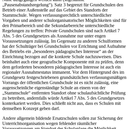
„Pausenabstandsregelung“). Satz 3 begrenzt für Grundschulen den
Betrieb einer Außenstelle auf das Gebiet des Standorts der
Stammschule. Wegen verfassungsrechtlich unterschiedlicher
Vorgaben und anderer schulorganisatorischer Möglichkeiten sind für
den Primarbereich und die Sekundarbereiche unterschiedliche
Regelungen zu treffen: Private Grundschulen sind nach Artikel 7
Abs. 5 des Grundgesetzes als Ausnahme nur unter engen
Voraussetzungen zulässig. Im Gegensatz zu anderen Schulformen
hat der Schulträger bei Grundschulen vor Errichtung und Aufnahme
des Betriebs ein „besonderes pädagogisches Interesse“ an der
Einrichtung bezogen auf die konkrete Schule nachzuweisen. Dies
beinhaltet auch eine geografische Komponente mit zu prüfen, denn
dem geforderten besonderen pädagogischen Interesse ist auch ein
regionaler Ausnahmestatus immanent. Vor dem Hintergrund des im
Grundgesetz festgeschriebenen grundsätzlichen verfassungsmäßigen
Vorrangs der öffentlichen Grundschule ist es nicht zulässig, eine
augenscheinliche eigenständige Schule an einem von der
„Stammschule“ entfernten Standort ohne schulaufsichtliche Prüfung
zu betreiben, andernfalls würde Artikel 7 Abs. 5 des Grundgesetzes
konterkariert werden. Dies schließt nicht aus, dass es Schulen mit
demselben Konzept geben darf.
Andere allgemein bildende Ersatzschulen sollen zur Sicherung der
Unterrichtsorganisation wegen fehlender räumlicher
Voraussetzungen am Standort der Schulanlage die Möglichkeit