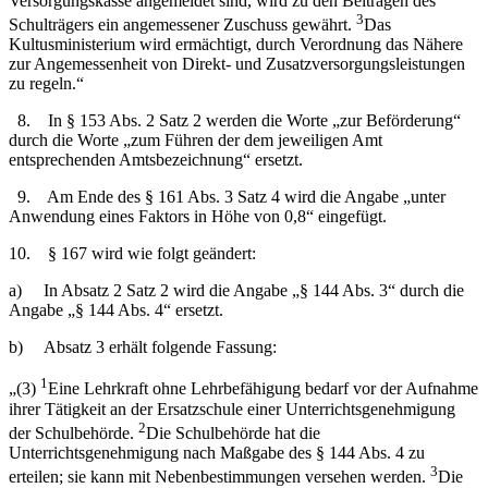
Versorgungskasse angemeldet sind, wird zu den Beiträgen des
3
Schulträgers ein angemessener Zuschuss gewährt.
Das
Kultusministerium wird ermächtigt, durch Verordnung das Nähere
zur Angemessenheit von Direkt- und Zusatzversorgungsleistungen
zu regeln.“
8. In § 153 Abs. 2 Satz 2 werden die Worte „zur Beförderung“
durch die Worte „zum Führen der dem jeweiligen Amt
entsprechenden Amtsbezeichnung“ ersetzt.
9. Am Ende des § 161 Abs. 3 Satz 4 wird die Angabe „unter
Anwendung eines Faktors in Höhe von 0,8“ eingefügt.
10. § 167 wird wie folgt geändert:
a) In Absatz 2 Satz 2 wird die Angabe „§ 144 Abs. 3“ durch die
Angabe „§ 144 Abs. 4“ ersetzt.
b) Absatz 3 erhält folgende Fassung:
1
„(3)
Eine Lehrkraft ohne Lehrbefähigung bedarf vor der Aufnahme
ihrer Tätigkeit an der Ersatzschule einer Unterrichtsgenehmigung
2
der Schulbehörde.
Die Schulbehörde hat die
Unterrichtsgenehmigung nach Maßgabe des § 144 Abs. 4 zu
3
erteilen; sie kann mit Nebenbestimmungen versehen werden.
Die