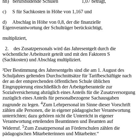
hh) berufsbildende Schulen 1,07 beträgt,
c) S für Sachkosten in Höhe von 1,167 und
d) Abschlag in Höhe von 0,8, der die finanzielle
Eigenverantwortung der Schulträger berücksichtigt,
multipliziert,
2. des Zusatzpersonals wird das Jahresentgelt durch die
wöchentliche Arbeitszeit geteilt und mit den Faktoren S
(Sachkosten) und Abschlag multipliziert.
³Der Bestimmung des Jahresentgelts sind die am 1. August des
Schuljahres geltenden Durchschnittsätze für Tarifbeschäftigte nach
der an der entsprechenden öffentlichen Schule üblichen
Eingruppierung einschließlich der Arbeitgeberanteile zur
Sozialversicherung abzüglich eines Anteils für die Zusatzversorgung
zuzüglich eines Anteils für personalbezogene Sachausgaben
4
zugrunde zu legen.
Zum Lehrpersonal im Sinne dieser Vorschrift
zählen alle Personen, die in eigener pädagogischer Verantwortung
unterrichten; dazu gehören nicht die Unterricht in eigener
Verantwortung erteilenden Beamtinnen und Beamten auf
5
Widerruf.
Zum Zusatzpersonal an Förderschulen zählen die
pädagogischen Mitarbeiterinnen und Mitarbeiter.“