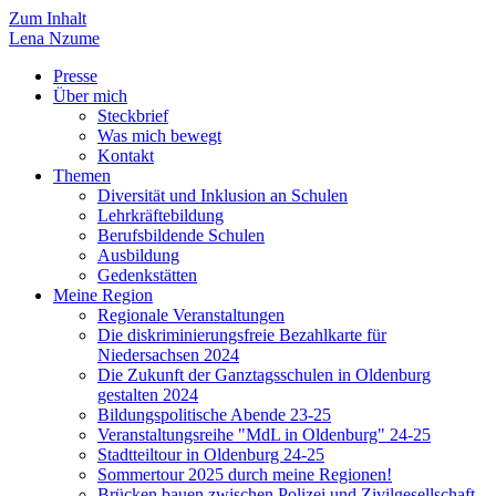
Zum Inhalt
Lena
Nzume
Presse
Über mich
Steckbrief
Was mich bewegt
Kontakt
Themen
Diversität und Inklusion an Schulen
Lehrkräftebildung
Berufsbildende Schulen
Ausbildung
Gedenkstätten
Meine Region
Regionale Veranstaltungen
Die diskriminierungsfreie Bezahlkarte für
Niedersachsen 2024
Die Zukunft der Ganztagsschulen in Oldenburg
gestalten 2024
Bildungspolitische Abende 23-25
Veranstaltungsreihe "MdL in Oldenburg" 24-25
Stadtteiltour in Oldenburg 24-25
Sommertour 2025 durch meine Regionen!
Brücken bauen zwischen Polizei und Zivilgesellschaft