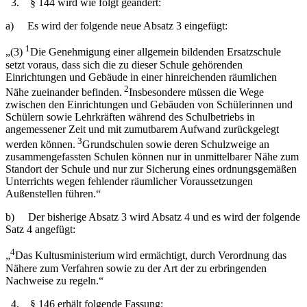
3. § 144 wird wie folgt geändert:
a) Es wird der folgende neue Absatz 3 eingefügt:
1
„(3)
Die Genehmigung einer allgemein bildenden Ersatzschule
setzt voraus, dass sich die zu dieser Schule gehörenden
Einrichtungen und Gebäude in einer hinreichenden räumlichen
2
Nähe zueinander befinden.
Insbesondere müssen die Wege
zwischen den Einrichtungen und Gebäuden von Schülerinnen und
Schülern sowie Lehrkräften während des Schulbetriebs in
angemessener Zeit und mit zumutbarem Aufwand zurückgelegt
3
werden können.
Grundschulen sowie deren Schulzweige an
zusammengefassten Schulen können nur in unmittelbarer Nähe zum
Standort der Schule und nur zur Sicherung eines ordnungsgemäßen
Unterrichts wegen fehlender räumlicher Voraussetzungen
Außenstellen führen.“
b) Der bisherige Absatz 3 wird Absatz 4 und es wird der folgende
Satz 4 angefügt:
4
„
Das Kultusministerium wird ermächtigt, durch Verordnung das
Nähere zum Verfahren sowie zu der Art der zu erbringenden
Nachweise zu regeln.“
4. § 146 erhält folgende Fassung: