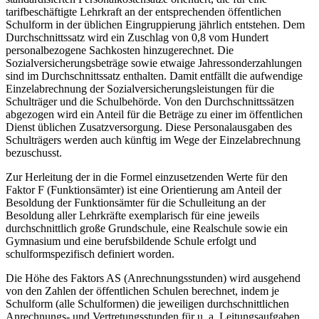
tarifbeschäftigte Lehrkraft an der entsprechenden öffentlichen
Schulform in der üblichen Eingruppierung jährlich entstehen. Dem
Durchschnittssatz wird ein Zuschlag von 0,8 vom Hundert
personalbezogene Sachkosten hinzugerechnet. Die
Sozialversicherungsbeträge sowie etwaige Jahressonderzahlungen
sind im Durchschnittssatz enthalten. Damit entfällt die aufwendige
Einzelabrechnung der Sozialversicherungsleistungen für die
Schulträger und die Schulbehörde. Von den Durchschnittssätzen
abgezogen wird ein Anteil für die Beträge zu einer im öffentlichen
Dienst üblichen Zusatzversorgung. Diese Personalausgaben des
Schulträgers werden auch künftig im Wege der Einzelabrechnung
bezuschusst.
Zur Herleitung der in die Formel einzusetzenden Werte für den
Faktor F (Funktionsämter) ist eine Orientierung am Anteil der
Besoldung der Funktionsämter für die Schulleitung an der
Besoldung aller Lehrkräfte exemplarisch für eine jeweils
durchschnittlich große Grundschule, eine Realschule sowie ein
Gymnasium und eine berufsbildende Schule erfolgt und
schulformspezifisch definiert worden.
Die Höhe des Faktors AS (Anrechnungsstunden) wird ausgehend
von den Zahlen der öffentlichen Schulen berechnet, indem je
Schulform (alle Schulformen) die jeweiligen durchschnittlichen
Anrechnungs- und Vertretungsstunden für u. a. Leitungsaufgaben,